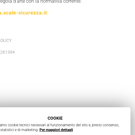
egola d'arte con la normativa corrente.
.scale-sicurezza.it
POLICY
6261394
COOKIE
iamo cookie tecnici necessari al funzionamento del sito e, previo consenso,
statistici e di marketing.
Per maggiori dettagli