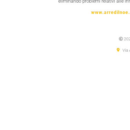
eliminando problemi relativi alle inf
www.arredilnoe.
20
Via 