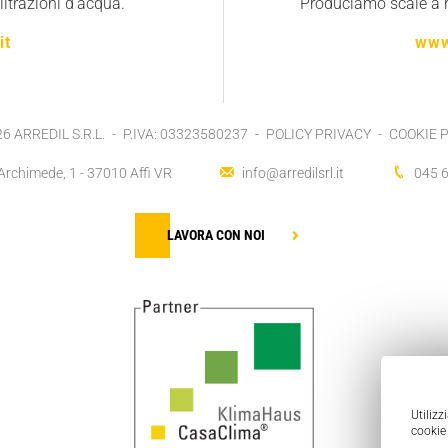
iltrazioni d'acqua.
Produciamo scale a r
it
www
26
ARREDIL S.R.L.
P.IVA: 03323580237
POLICY PRIVACY
COOKIE 
Archimede, 1 - 37010 Affi VR
info@arredilsrl.it
045 
LAVORA CON NOI
Utilizz
cookie 