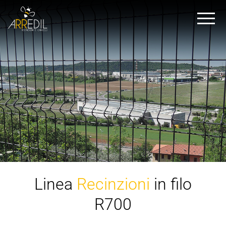
Linea
Recinzioni
in filo
R700